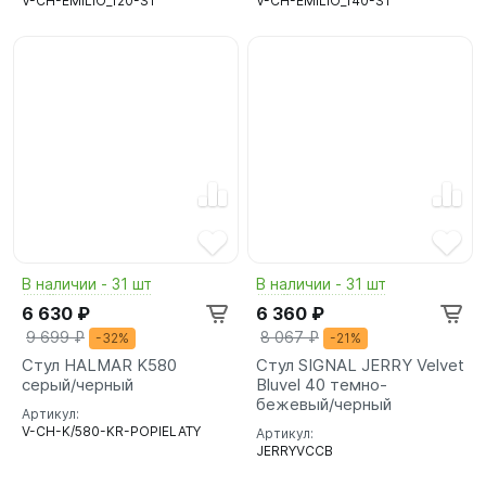
V-CH-EMILIO_120-ST
V-CH-EMILIO_140-ST
В наличии - 31 шт
В наличии - 31 шт
6 630 ₽
6 360 ₽
9 699 ₽
8 067 ₽
-32%
-21%
Стул HALMAR K580
Стул SIGNAL JERRY Velvet
серый/черный
Bluvel 40 темно-
бежевый/черный
Артикул:
V-CH-K/580-KR-POPIELATY
Артикул:
JERRYVCCB