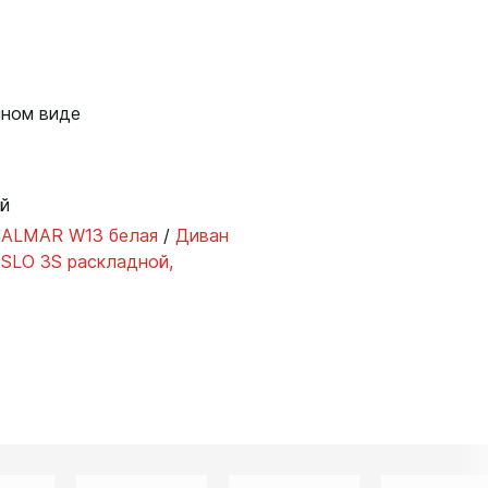
нном виде
й
HALMAR W13 белая
/
Диван
LO 3S раскладной,