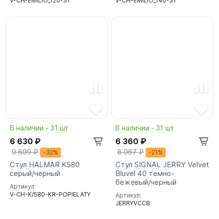
V-CH-EMILIO_120-ST
V-CH-EMILIO_140-ST
В наличии - 31 шт
В наличии - 31 шт
6 630 ₽
6 360 ₽
9 699 ₽
8 067 ₽
-32%
-21%
Стул HALMAR K580
Стул SIGNAL JERRY Velvet
серый/черный
Bluvel 40 темно-
бежевый/черный
Артикул:
V-CH-K/580-KR-POPIELATY
Артикул:
JERRYVCCB