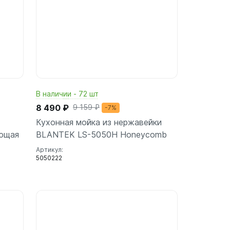
В наличии - 72 шт
8 490 ₽
9 159 ₽
-7%
Кухонная мойка из нержавейки
ющая
BLANTEK LS-5050H Honeycomb
Артикул:
5050222
ину
В корзину
шт