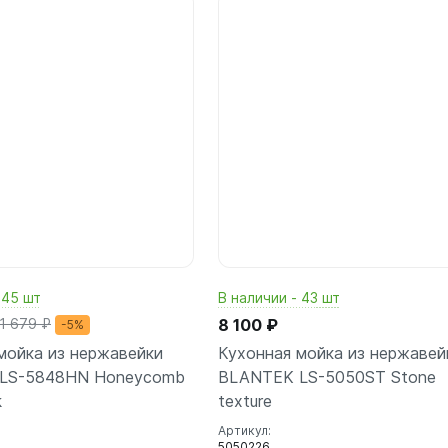
В корзину
В корз
шт
шт
 45 шт
В наличии - 43 шт
1 679 ₽
8 100 ₽
-5%
мойка из нержавейки
Кухонная мойка из нержавей
LS-5848HN Honeycomb
BLANTEK LS-5050ST Stone
k
texture
Артикул:
5050226