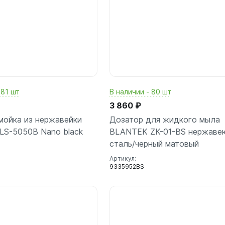
 81 шт
В наличии - 80 шт
3 860 ₽
мойка из нержавейки
Дозатор для жидкого мыла
LS-5050B Nano black
BLANTEK ZK-01-BS нержаве
сталь/черный матовый
Артикул:
9335952BS
В корзину
В корз
шт
шт