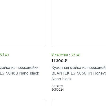
 61 шт
В наличии - 57 шт
11 390 ₽
мойка из нержавейки
Кухонная мойка из нержавей
LS-5848B Nano black
BLANTEK LS-5050HN Honey
Nano black
Артикул:
5050224
В корзину
В корз
шт
шт