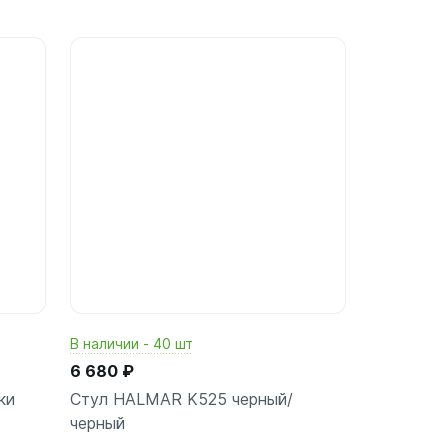
ину
В корзину
шт
В наличии - 40 шт
6 680 ₽
ки
Стул HALMAR K525 черный/
черный