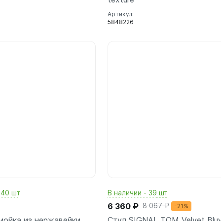
Артикул:
5848226
В корзину
В корз
шт
шт
 40 шт
В наличии - 39 шт
6 360 ₽
8 067 ₽
-21%
мойка из нержавейки
Стул SIGNAL TOM Velvet Bluv