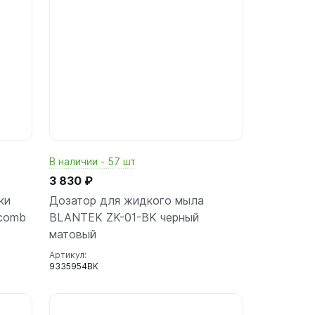
В наличии - 57 шт
3 830 ₽
ки
Дозатор для жидкого мыла
comb
BLANTEK ZK-01-BK черный
матовый
Артикул:
9335954BK
ину
В корзину
шт