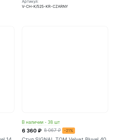
Артикул:
V-CH-K/525-KR-CZARNY
ину
В корзину
шт
В наличии - 38 шт
6 360 ₽
8 067 ₽
-21%
el 14
Стул SIGNAL TOM Velvet Bluvel 40