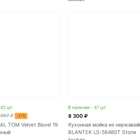
В корзину
В корз
шт
шт
 42 шт
В наличии - 41 шт
 067 ₽
8 300 ₽
-21%
AL TOM Velvet Bluvel 19
Кухонная мойка из нержавей
рный
BLANTEK LS-5848ST Stone
texture