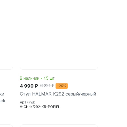
В наличии - 45 шт
4 990 ₽
6 221 ₽
-20%
ки
Стул HALMAR K292 серый/черный
ack
Артикул:
V-CH-K/292-KR-POPIEL