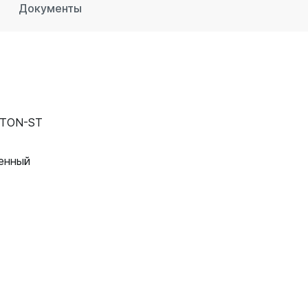
Документы
STON-ST
енный