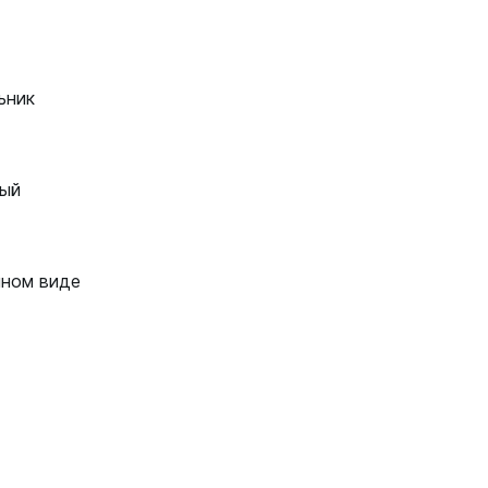
ьник
ый
нном виде