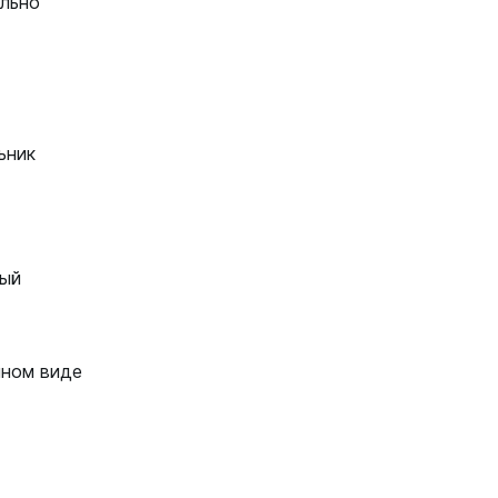
льно
ьник
ый
нном виде