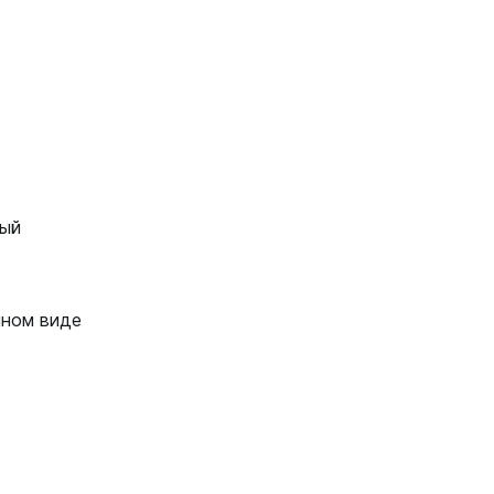
ый
нном виде