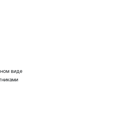
нном виде
тниками