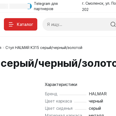
г. Смоленск, ул. По
Telegram для
партнеров
202
Каталог
я
Стул HALMAR K315 серый/черный/золотой
 серый/черный/золот
Характеристики
Бренд
HALMAR
Цвет каркаса
черный
Цвет сиденья
серый
Материал каркаса
металл